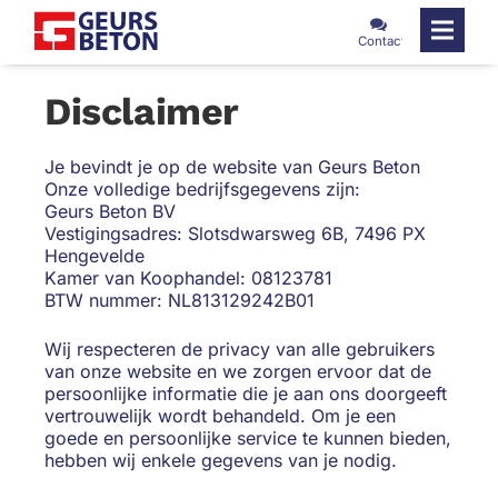
naar
Contact
content
Home
Disclaimer
Je bevindt je op de website van Geurs Beton
L Wanden
Onze volledige bedrijfsgegevens zijn:
Geurs Beton BV
U Wanden
Vestigingsadres: Slotsdwarsweg 6B, 7496 PX
Hengevelde
VL Wanden
Kamer van Koophandel: 08123781
BTW nummer: NL813129242B01
Wij respecteren de privacy van alle gebruikers
van onze website en we zorgen ervoor dat de
persoonlijke informatie die je aan ons doorgeeft
vertrouwelijk wordt behandeld. Om je een
goede en persoonlijke service te kunnen bieden,
hebben wij enkele gegevens van je nodig.